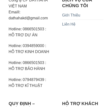
Công ty CP DATHAHA
CHÚNG TÔI
VIỆT NAM
Emaill:
Giới Thiệu
dathahakd@gmail.com
Liên Hệ
Hotline: 0866501503 :
HỖ TRỢ DỰ ÁN
Hotline: 0394859000 :
HỖ TRỢ KINH DOANH
Hotline: 0866501503 :
HỖ TRỢ BẢO HÀNH
Hotline: 0794879439 :
HỖ TRỢ KĨ THUẬT
QUY ĐỊNH –
HỖ TRỢ KHÁCH