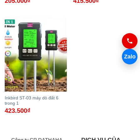
205.000
₫
415.500
₫
Zalo
Inkbird ST-03 máy dò đất 6
trong 1
423.500
₫
DỊCH VỤ CỦA