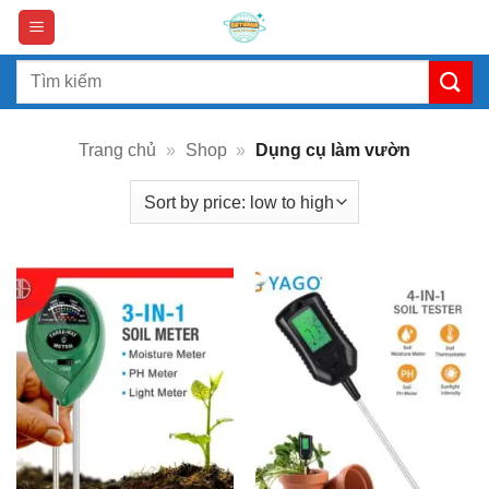
Skip
to
content
Search
for:
Trang chủ
»
Shop
»
Dụng cụ làm vườn