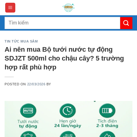
Skip
to
content
Search
for:
TIN TỨC MUA SẮM
Ai nên mua Bộ tưới nước tự động
SDJZT 500ml cho chậu cây? 5 trường
hợp rất phù hợp
POSTED ON
22/03/2026
BY