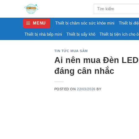
Skip
Search
to
for:
content
MENU
Thiết bị chăm sóc sức khỏe mini
Thiết bị đi
Thiết bị nhà bếp mini
Thiết bị sấy khô
Thiết bị tiện ích cho ô
TIN TỨC MUA SẮM
Ai nên mua Đèn LED 
đáng cân nhắc
POSTED ON
22/03/2026
BY