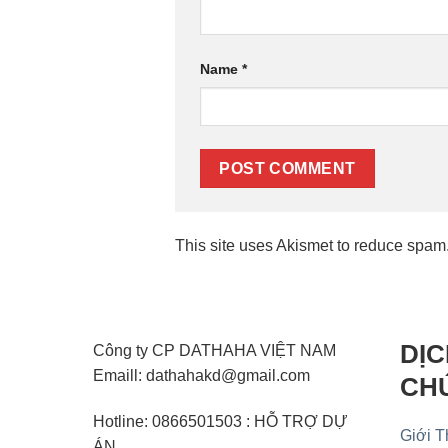
Name
*
This site uses Akismet to reduce spam
DỊC
Công ty CP DATHAHA VIỆT NAM
Emaill: dathahakd@gmail.com
CH
Hotline: 0866501503 : HỖ TRỢ DỰ
Giới T
ÁN