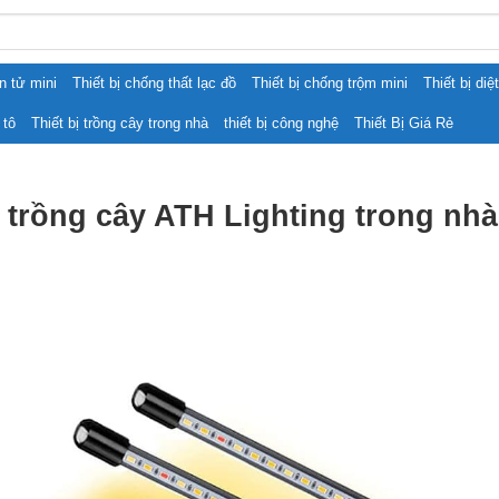
ện tử mini
Thiết bị chống thất lạc đồ
Thiết bị chống trộm mini
Thiết bị diệ
 tô
Thiết bị trồng cây trong nhà
thiết bị công nghệ
Thiết Bị Giá Rẻ
trồng cây ATH Lighting trong nhà