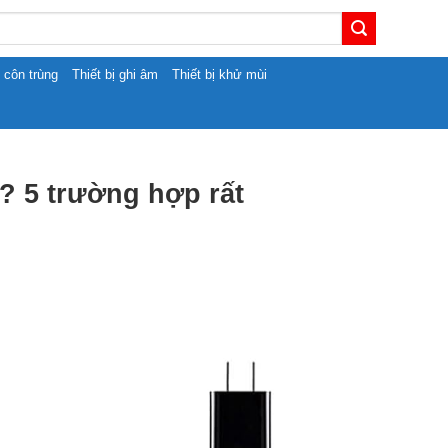
t côn trùng
Thiết bị ghi âm
Thiết bị khử mùi
? 5 trường hợp rất