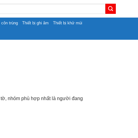
t côn trùng
Thiết bị ghi âm
Thiết bị khử mùi
 tờ, nhóm phù hợp nhất là người đang