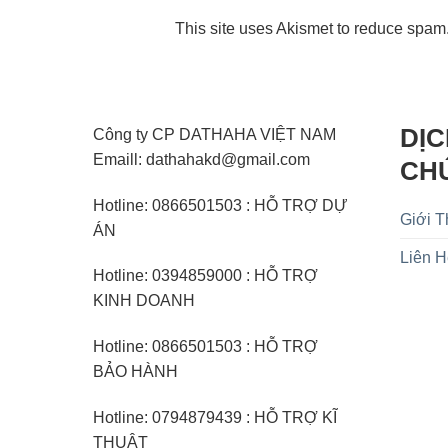
This site uses Akismet to reduce spam
DỊC
Công ty CP DATHAHA VIỆT NAM
Emaill: dathahakd@gmail.com
CH
Hotline: 0866501503 : HỖ TRỢ DỰ
Giới T
ÁN
Liên 
Hotline: 0394859000 : HỖ TRỢ
KINH DOANH
Hotline: 0866501503 : HỖ TRỢ
BẢO HÀNH
Hotline: 0794879439 : HỖ TRỢ KĨ
THUẬT