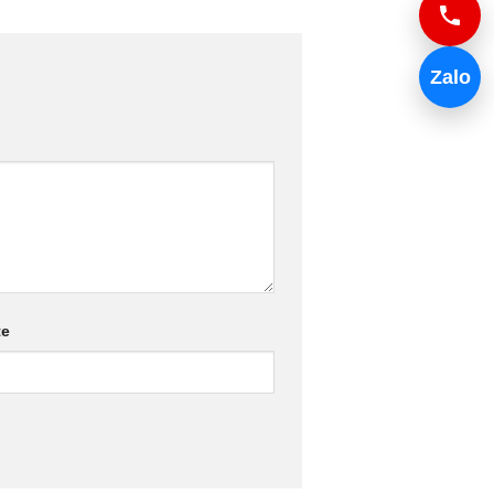
Zalo
te