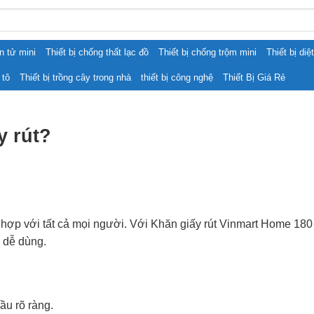
ện tử mini
Thiết bị chống thất lạc đồ
Thiết bị chống trộm mini
Thiết bị diệ
 tô
Thiết bị trồng cây trong nhà
thiết bị công nghệ
Thiết Bị Giá Rẻ
y rút?
hợp với tất cả mọi người. Với Khăn giấy rút Vinmart Home 180
 dễ dùng.
u rõ ràng.