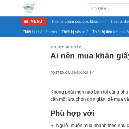
Skip
Search
to
for:
content
MENU
Thiết bị chăm sóc sức khỏe mini
Thiết bị đi
Thiết bị nhà bếp mini
Thiết bị sấy khô
Thiết bị tiện ích cho ô
TIN TỨC MUA SẮM
Ai nên mua khăn giấ
POSTED ON
25/03/2026
BY
Không phải món nào bán tốt cũng phù 
cần một lựa chọn đơn giản, dễ mua và
Phù hợp với
Người muốn mua nhanh theo nhu cầ