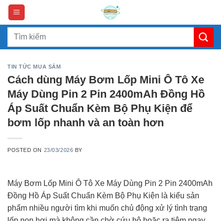
Skip
to
content
Search
for:
TIN TỨC MUA SẮM
Cách dùng Máy Bơm Lốp Mini Ô Tô Xe
Máy Dùng Pin 2 Pin 2400mAh Đồng Hồ
Áp Suất Chuẩn Kèm Bộ Phụ Kiện để
bơm lốp nhanh và an toàn hơn
POSTED ON
23/03/2026
BY
Máy Bơm Lốp Mini Ô Tô Xe Máy Dùng Pin 2 Pin 2400mAh
Đồng Hồ Áp Suất Chuẩn Kèm Bộ Phụ Kiện là kiểu sản
phẩm nhiều người tìm khi muốn chủ động xử lý tình trạng
lốp non hơi mà không cần chờ cứu hộ hoặc ra tiệm ngay.