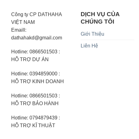
DỊCH VỤ CỦA
Công ty CP DATHAHA
CHÚNG TÔI
VIỆT NAM
Emaill:
Giới Thiệu
dathahakd@gmail.com
Liên Hệ
Hotline: 0866501503 :
HỖ TRỢ DỰ ÁN
Hotline: 0394859000 :
HỖ TRỢ KINH DOANH
Hotline: 0866501503 :
HỖ TRỢ BẢO HÀNH
Hotline: 0794879439 :
HỖ TRỢ KĨ THUẬT