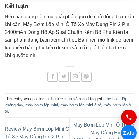
Kết luận
Nếu bạn đang cần một giải pháp gọn để chủ động bơm lốp
khi cần, Máy Bơm Lốp Mini Ô Tô Xe Máy Dùng Pin 2 Pin
2400mAh Đồng Hồ Áp Suất Chuẩn Kèm Bộ Phụ Kiện là
sản phẩm đáng bấm xem chi tiết. Bạn nên mở link để kiểm
tra phiên bản, phụ kiện đi kèm và mức giá hiện tại trước
khi quyết định.
This entry was posted in
Tin tức mua sắm
and tagged
máy bơm lốp
không dây
,
máy bơm lốp mini
,
máy bơm lốp mini ô tô
,
máy bơm lốp ô
tô
.
Máy Bơm Lốp Mini Ô Tô Xe
Review Máy Bơm Lốp Mini Ô
Zalo
Máy Dùng Pin 2 Pin
Tô Xe Máy Dùng Pin 2 Pin