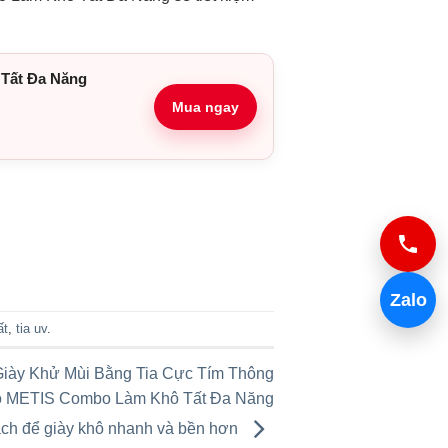
 Tất Đa Năng
Mua ngay
Zalo
ất
,
tia uv
.
iày Khử Mùi Bằng Tia Cực Tím Thông
Độ METIS Combo Làm Khô Tất Đa Năng
ch để giày khô nhanh và bền hơn