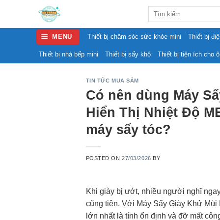
Skip
Search
to
for:
content
MENU
Thiết bị chăm sóc sức khỏe mini
Thiết bị đi
Thiết bị nhà bếp mini
Thiết bị sấy khô
Thiết bị tiện ích cho ô
TIN TỨC MUA SẮM
Có nên dùng Máy Sấ
Hiển Thị Nhiệt Độ 
máy sấy tóc?
POSTED ON
27/03/2026
BY
Khi giày bị ướt, nhiều người nghĩ nga
cũng tiện. Với Máy Sấy Giày Khử Mùi
lớn nhất là tính ổn định và đỡ mất côn