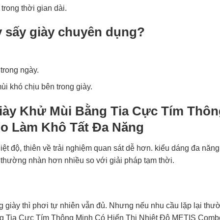
trong thời gian dài.
 sấy giày chuyên dụng?
trong ngày.
i khó chịu bên trong giày.
iày Khử Mùi Bằng Tia Cực Tím Thôn
o Làm Khô Tất Đa Năng
nhiệt độ, thiên về trải nghiệm quan sát dễ hơn. kiểu dáng đa n
 thường nhàn hơn nhiều so với giải pháp tạm thời.
 giày thì phơi tự nhiên vẫn đủ. Nhưng nếu nhu cầu lặp lại thư
g Tia Cực Tím Thông Minh Có Hiển Thị Nhiệt Độ METIS Combo