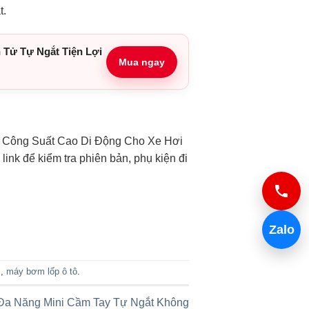
t.
Tử Tự Ngắt Tiện Lợi
Mua ngay
V Công Suất Cao Di Động Cho Xe Hơi
nk để kiểm tra phiên bản, phụ kiện đi
Zalo
i
,
máy bơm lốp ô tô
.
Đa Năng Mini Cầm Tay Tự Ngắt Không