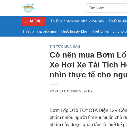
Skip
Search
to
for:
content
MENU
Thiết bị chăm sóc sức khỏe mini
Thiết bị đi
Thiết bị nhà bếp mini
Thiết bị sấy khô
Thiết bị tiện ích cho ô
TIN TỨC MUA SẮM
Có nên mua Bơm Lố
Xe Hơi Xe Tải Tích 
nhìn thực tế cho ng
POSTED ON
23/03/2026
BY
Bơm Lốp ÔTô TOYOTA Điện 12V Công S
phẩm nhiều người tìm khi muốn chủ độ
phẩm này được quan tâm là thiết kế gọ