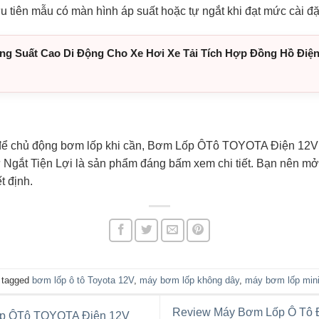
tiên mẫu có màn hình áp suất hoặc tự ngắt khi đạt mức cài đặ
 Suất Cao Di Động Cho Xe Hơi Xe Tải Tích Hợp Đồng Hồ Điện 
 để chủ động bơm lốp khi cần, Bơm Lốp ÔTô TOYOTA Điện 12
gắt Tiện Lợi là sản phẩm đáng bấm xem chi tiết. Bạn nên mở li
t định.
 tagged
bơm lốp ô tô Toyota 12V
,
máy bơm lốp không dây
,
máy bơm lốp min
Review Máy Bơm Lốp Ô Tô 
ốp ÔTô TOYOTA Điện 12V