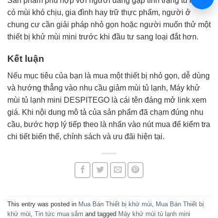
Sản phẩm phù hợp với người đang gặp tình trạng tủ lạnh
có mùi khó chịu, gia đình hay trữ thực phẩm, người ở
chung cư cần giải pháp nhỏ gọn hoặc người muốn thử một
thiết bị khử mùi mini trước khi đầu tư sang loại đắt hơn.
Kết luận
Nếu mục tiêu của bạn là mua một thiết bị nhỏ gọn, dễ dùng
và hướng thẳng vào nhu cầu giảm mùi tủ lạnh, Máy khử
mùi tủ lạnh mini DESPITEGO là cái tên đáng mở link xem
giá. Khi nội dung mô tả của sản phẩm đã chạm đúng nhu
cầu, bước hợp lý tiếp theo là nhấn vào nút mua để kiểm tra
chi tiết biến thể, chính sách và ưu đãi hiện tại.
This entry was posted in
Mua Bán Thiết bị khử mùi
,
Mua Bán Thiết bị
khử mùi
,
Tin tức mua sắm
and tagged
Máy khử mùi tủ lạnh mini