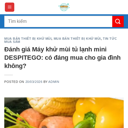
Skip
to
content
Search
for:
MUA BÁN THIẾT BỊ KHỬ MÙI
,
MUA BÁN THIẾT BỊ KHỬ MÙI
,
TIN TỨC
MUA SẮM
Đánh giá Máy khử mùi tủ lạnh mini
DESPITEGO: có đáng mua cho gia đình
không?
POSTED ON
20/03/2026
BY
ADMIN