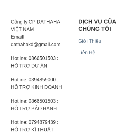
DỊCH VỤ CỦA
Công ty CP DATHAHA
CHÚNG TÔI
VIỆT NAM
Emaill:
Giới Thiệu
dathahakd@gmail.com
Liên Hệ
Hotline: 0866501503 :
HỖ TRỢ DỰ ÁN
Hotline: 0394859000 :
HỖ TRỢ KINH DOANH
Hotline: 0866501503 :
HỖ TRỢ BẢO HÀNH
Hotline: 0794879439 :
HỖ TRỢ KĨ THUẬT