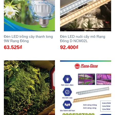
Đèn LED trồng cây thanh long
Đèn LED nuôi cấy mô Rạng
9W Rạng Đông
Đông D NCM02L
63.525
₫
92.400
₫