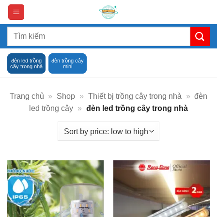
Skip
to
content
Search
for:
đèn led trồng
đèn trồng cây
cây trong nhà
mini
Trang chủ
»
Shop
»
Thiết bị trồng cây trong nhà
»
đèn
led trồng cây
»
đèn led trồng cây trong nhà