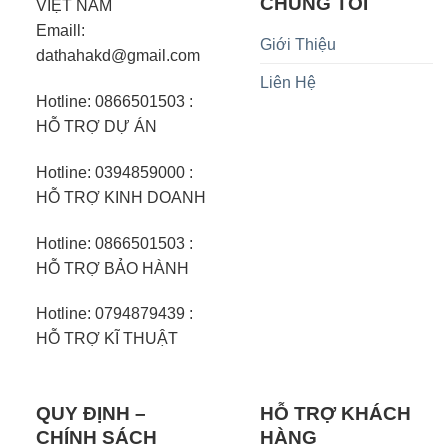
CHÚNG TÔI
VIỆT NAM
Emaill:
Giới Thiệu
dathahakd@gmail.com
Liên Hệ
Hotline: 0866501503 :
HỖ TRỢ DỰ ÁN
Hotline: 0394859000 :
HỖ TRỢ KINH DOANH
Hotline: 0866501503 :
HỖ TRỢ BẢO HÀNH
Hotline: 0794879439 :
HỖ TRỢ KĨ THUẬT
QUY ĐỊNH –
HỖ TRỢ KHÁCH
CHÍNH SÁCH
HÀNG