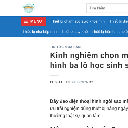
Skip
Search
to
for:
content
MENU
Thiết bị chăm sóc sức khỏe mini
Thiết bị đi
Thiết bị nhà bếp mini
Thiết bị sấy khô
Thiết bị tiện ích cho ô
TIN TỨC MUA SẮM
Kinh nghiệm chọn mu
hình ba lô học sinh 
POSTED ON
30/03/2026
BY
Dây đeo điện thoại hình ngôi sao m
ưu trải nghiệm dùng thiết bị hằng ngày
thường thật sự quan tâm.