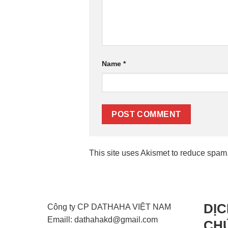
Name
*
This site uses Akismet to reduce spam
DỊC
Công ty CP DATHAHA VIỆT NAM
Emaill: dathahakd@gmail.com
CH