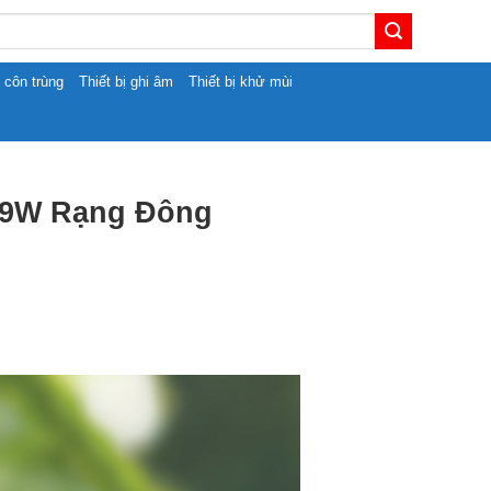
t côn trùng
Thiết bị ghi âm
Thiết bị khử mùi
g 9W Rạng Đông