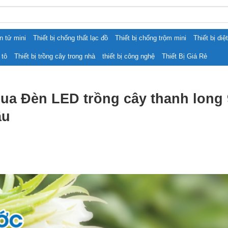
ện tử mini
Thiết bị chống thất lạc đồ
Thiết bị chống trộm mini
Thiết bị diệ
 tô
Thiết bị trồng cây trong nhà
thiết bị công nghệ
Thiết Bị Giá Rẻ
ua Đèn LED trồng cây thanh lon
ầu