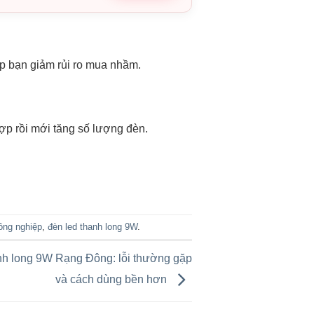
úp bạn giảm rủi ro mua nhầm.
hợp rồi mới tăng số lượng đèn.
ông nghiệp
,
đèn led thanh long 9W
.
h long 9W Rạng Đông: lỗi thường gặp
và cách dùng bền hơn