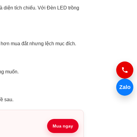
và diện tích chiếu. Với Đèn LED trồng
m hơn mua đắt nhưng lệch mục đích.
ong muốn.
Zalo
ề sau.
Mua ngay