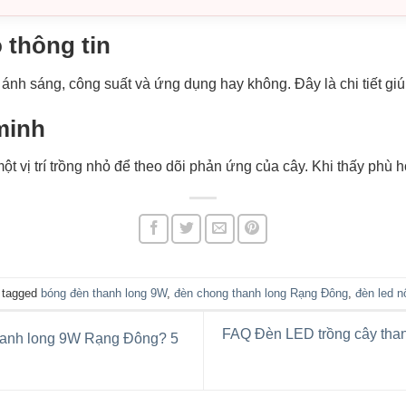
õ thông tin
nh sáng, công suất và ứng dụng hay không. Đây là chi tiết gi
minh
t vị trí trồng nhỏ để theo dõi phản ứng của cây. Khi thấy phù 
 tagged
bóng đèn thanh long 9W
,
đèn chong thanh long Rạng Đông
,
đèn led n
FAQ Đèn LED trồng cây than
hanh long 9W Rạng Đông? 5