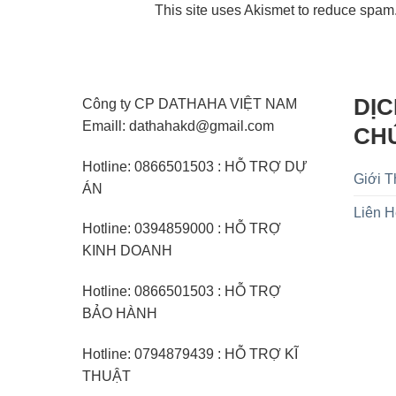
This site uses Akismet to reduce spam
DỊC
Công ty CP DATHAHA VIỆT NAM
Emaill: dathahakd@gmail.com
CH
Hotline: 0866501503 : HỖ TRỢ DỰ
Giới T
ÁN
Liên 
Hotline: 0394859000 : HỖ TRỢ
KINH DOANH
Hotline: 0866501503 : HỖ TRỢ
BẢO HÀNH
Hotline: 0794879439 : HỖ TRỢ KĨ
THUẬT