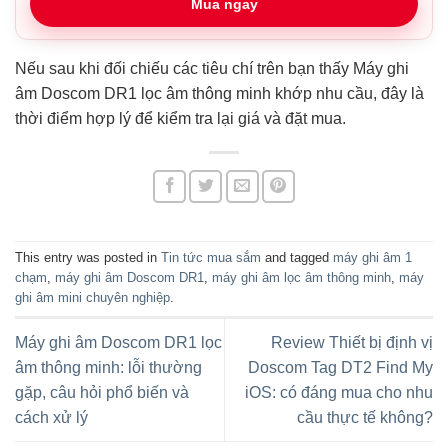
Mua ngay
Nếu sau khi đối chiếu các tiêu chí trên bạn thấy Máy ghi
âm Doscom DR1 lọc âm thông minh khớp nhu cầu, đây là
thời điểm hợp lý để kiểm tra lại giá và đặt mua.
This entry was posted in
Tin tức mua sắm
and tagged
máy ghi âm 1
chạm
,
máy ghi âm Doscom DR1
,
máy ghi âm lọc âm thông minh
,
máy
ghi âm mini chuyên nghiệp
.
Máy ghi âm Doscom DR1 lọc
Review Thiết bị định vị
âm thông minh: lỗi thường
Doscom Tag DT2 Find My
gặp, câu hỏi phổ biến và
iOS: có đáng mua cho nhu
cách xử lý
cầu thực tế không?