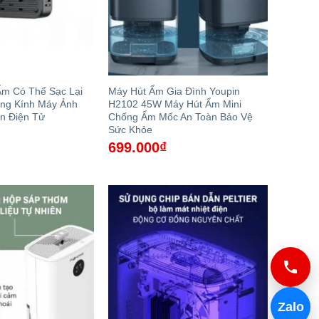
Ẩm Có Thể Sạc Lại
Máy Hút Ẩm Gia Đình Youpin
Ống Kính Máy Ảnh
H2102 45W Máy Hút Ẩm Mini
n Điện Tử
Chống Ẩm Mốc An Toàn Bảo Vệ
Sức Khỏe
699.000
₫
Zalo