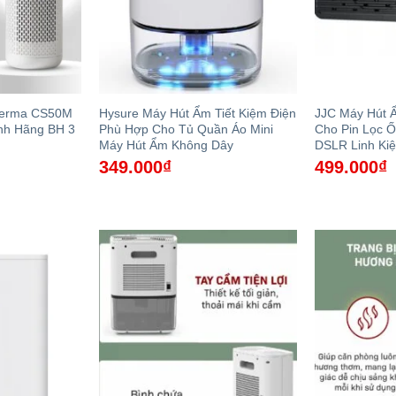
eerma CS50M
Hysure Máy Hút Ẩm Tiết Kiệm Điện
JJC Máy Hút 
h Hãng BH 3
Phù Hợp Cho Tủ Quần Áo Mini
Cho Pin Lọc 
Máy Hút Ẩm Không Dây
DSLR Linh Kiệ
349.000
₫
499.000
₫