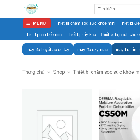
Skip
Search
to
for:
content
MENU
Thiết bị chăm sóc sức khỏe mini
Thiết bị đi
Thiết bị nhà bếp mini
Thiết bị sấy khô
Thiết bị tiện ích cho ô
máy đo huyết áp cổ tay
máy đo oxy máu
máy hút ẩm 
Trang chủ
»
Shop
»
Thiết bị chăm sóc sức khỏe m