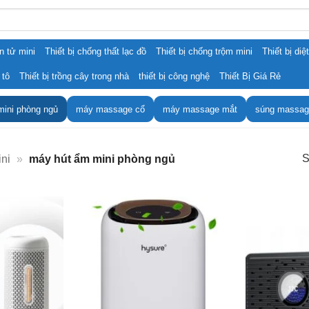
ện tử mini
Thiết bị chống thất lạc đồ
Thiết bị chống trộm mini
Thiết bị diệ
 tô
Thiết bị trồng cây trong nhà
thiết bị công nghệ
Thiết Bị Giá Rẻ
mini phòng ngủ
máy massage cổ
máy massage mắt
súng massag
S
ini
»
máy hút ẩm mini phòng ngủ