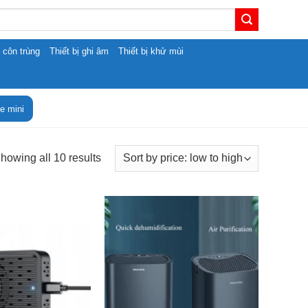
t côn trùng
Thiết bị ghi âm
Thiết bị khử mùi
e mini
Sorted
howing all 10 results
by
price:
low
to
high