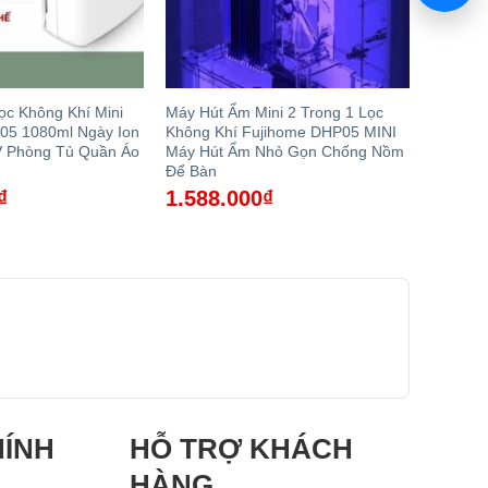
c Không Khí Mini
Máy Hút Ẩm Mini 2 Trong 1 Lọc
05 1080ml Ngày Ion
Không Khí Fujihome DHP05 MINI
 Phòng Tủ Quần Áo
Máy Hút Ẩm Nhỏ Gọn Chống Nồm
Để Bàn
₫
1.588.000
₫
HÍNH
HỖ TRỢ KHÁCH
HÀNG