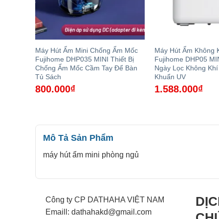
Máy Hút Ẩm Mini Chống Ẩm Mốc
Máy Hút Ẩm Không K
Fujihome DHP035 MINI Thiết Bị
Fujihome DHP05 MI
Chống Ẩm Mốc Cầm Tay Để Bàn
Ngày Lọc Không Khí
Tủ Sách
Khuẩn UV
800.000
₫
1.588.000
₫
Mô Tả Sản Phẩm
máy hút ẩm mini phòng ngủ
DỊC
Công ty CP DATHAHA VIỆT NAM
Emaill: dathahakd@gmail.com
CH