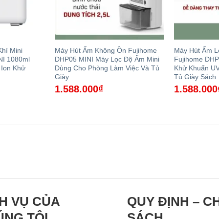
hí Mini
Máy Hút Ẩm Không Ồn Fujihome
Máy Hút Ẩm Lọ
NI 1080ml
DHP05 MINI Máy Lọc Độ Ẩm Mini
Fujihome DHP
 Ion Khử
Dùng Cho Phòng Làm Việc Và Tủ
Khử Khuẩn UV
Giày
Tủ Giày Sách
1.588.000
₫
1.588.000
H VỤ CỦA
QUY ĐỊNH – C
ÚNG TÔI
SÁCH