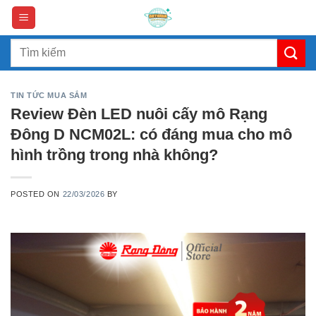
Skip
to
content
Search
for:
TIN TỨC MUA SẮM
Review Đèn LED nuôi cấy mô Rạng
Đông D NCM02L: có đáng mua cho mô
hình trồng trong nhà không?
POSTED ON
22/03/2026
BY