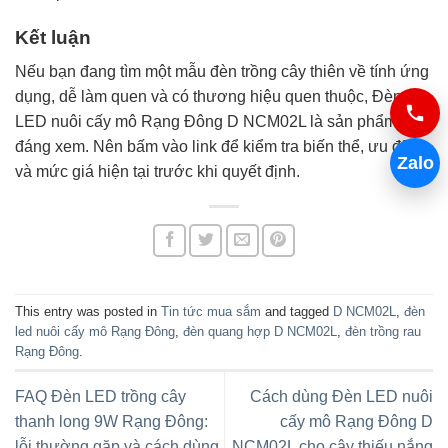
Kết luận
Nếu bạn đang tìm một mẫu đèn trồng cây thiên về tính ứng
dụng, dễ làm quen và có thương hiệu quen thuộc, Đèn
LED nuôi cấy mô Rạng Đông D NCM02L là sản phẩm
đáng xem. Nên bấm vào link để kiểm tra biến thể, ưu đãi
Zalo
và mức giá hiện tại trước khi quyết định.
This entry was posted in
Tin tức mua sắm
and tagged
D NCM02L
,
đèn
led nuôi cấy mô Rạng Đông
,
đèn quang hợp D NCM02L
,
đèn trồng rau
Rạng Đông
.
FAQ Đèn LED trồng cây
Cách dùng Đèn LED nuôi
thanh long 9W Rạng Đông:
cấy mô Rạng Đông D
lỗi thường gặp và cách dùng
NCM02L cho cây thiếu nắng