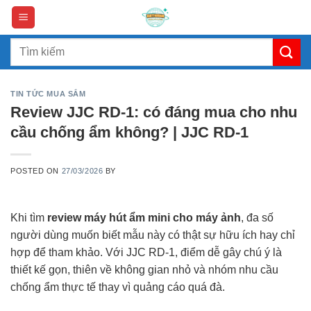
Skip
to
content
Search
for:
TIN TỨC MUA SẮM
Review JJC RD-1: có đáng mua cho nhu
cầu chống ẩm không? | JJC RD-1
POSTED ON
27/03/2026
BY
Khi tìm
review máy hút ẩm mini cho máy ảnh
, đa số
người dùng muốn biết mẫu này có thật sự hữu ích hay chỉ
hợp để tham khảo. Với JJC RD-1, điểm dễ gây chú ý là
thiết kế gọn, thiên về không gian nhỏ và nhóm nhu cầu
chống ẩm thực tế thay vì quảng cáo quá đà.