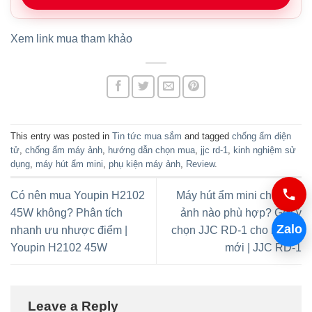
Xem link mua tham khảo
This entry was posted in
Tin tức mua sắm
and tagged
chống ẩm điện
tử
,
chống ẩm máy ảnh
,
hướng dẫn chọn mua
,
jjc rd-1
,
kinh nghiệm sử
dụng
,
máy hút ẩm mini
,
phụ kiện máy ảnh
,
Review
.
Có nên mua Youpin H2102
Máy hút ẩm mini cho máy
45W không? Phân tích
ảnh nào phù hợp? Gợi ý
Zalo
nhanh ưu nhược điểm |
chọn JJC RD-1 cho người
Youpin H2102 45W
mới | JJC RD-1
Leave a Reply