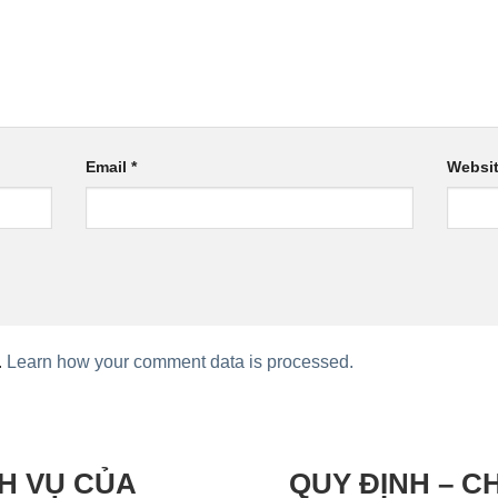
Email
*
Websi
.
Learn how your comment data is processed.
H VỤ CỦA
QUY ĐỊNH – C