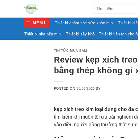
Skip
Search
to
for:
content
MENU
Thiết bị chăm sóc sức khỏe mini
Thiết bị đi
Thiết bị nhà bếp mini
Thiết bị sấy khô
Thiết bị tiện ích cho ô
TIN TỨC MUA SẮM
Review kẹp xích tre
bằng thép không gỉ 
POSTED ON
30/03/2026
BY
kẹp xích treo kim loại dùng cho đa
tìm kiếm khi muốn tối ưu trải nghiệm dù
vào điều người dùng thường thật sự q