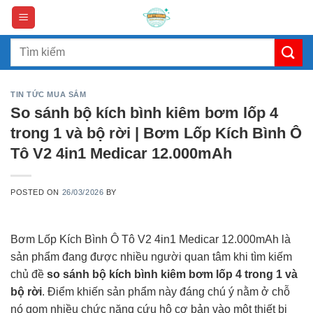
Skip
to
content
Search
for:
TIN TỨC MUA SẮM
So sánh bộ kích bình kiêm bơm lốp 4
trong 1 và bộ rời | Bơm Lốp Kích Bình Ô
Tô V2 4in1 Medicar 12.000mAh
POSTED ON
26/03/2026
BY
Bơm Lốp Kích Bình Ô Tô V2 4in1 Medicar 12.000mAh là
sản phẩm đang được nhiều người quan tâm khi tìm kiếm
chủ đề
so sánh bộ kích bình kiêm bơm lốp 4 trong 1 và
bộ rời
. Điểm khiến sản phẩm này đáng chú ý nằm ở chỗ
nó gom nhiều chức năng cứu hộ cơ bản vào một thiết bị