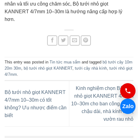
nhân và tối ưu công chăm sóc, Bộ tưới nhỏ giọt
KANNERT 4/7mm 10–30m là hướng nâng cấp hợp lý
hơn.
This entry was posted in
Tin tức mua sắm
and tagged
bộ tưới cây 10m
20m 30m
,
bộ tưới nhỏ giọt KANNERT
,
tưới cây nhà kính
,
tưới nhỏ giọt
4/7mm
.
Kinh nghiệm chọn Bộ tưới
Bộ tưới nhỏ giọt KANNERT
nhỏ giọt KANNERT 4/7mm
4/7mm 10–30m có tốt
10–30m cho ban công, hàng
Zalo
không? Ưu nhược điểm cần
chậu dài, nhà kính mini,
biết
vườn rau nhỏ