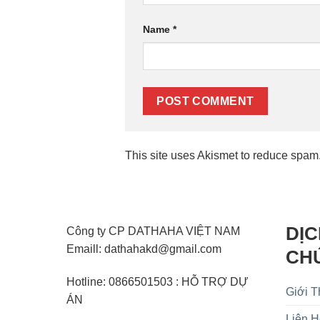
Name
*
This site uses Akismet to reduce spam
DỊC
Công ty CP DATHAHA VIỆT NAM
Emaill: dathahakd@gmail.com
CH
Hotline: 0866501503 : HỖ TRỢ DỰ
Giới T
ÁN
Liên 