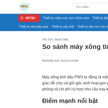
Skip
Search
to
for:
content
MENU
Thiết bị chăm sóc sức khỏe mini
Thiết bị đi
Thiết bị nhà bếp mini
Thiết bị sấy khô
Thiết bị tiện ích cho ô
TIN TỨC MUA SẮM
So sánh máy xông ti
POSTED ON
29/03/2026
BY
Máy xông tinh dầu PW3 tự động là mộ
giác dễ chịu và giữ góc sinh hoạt gọn
phòng và chi phí có hợp nhu cầu hay 
Điểm mạnh nổi bật