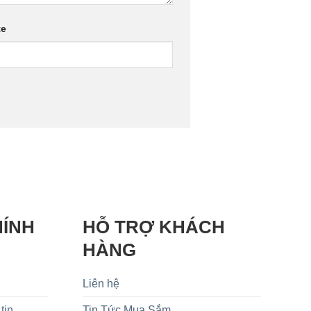
te
HÍNH
HỖ TRỢ KHÁCH
HÀNG
Liên hệ
tin
Tin Tức Mua Sắm