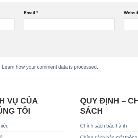
Email
*
Websi
.
Learn how your comment data is processed.
H VỤ CỦA
QUY ĐỊNH – C
ÚNG TÔI
SÁCH
hiệu
Chính sách bảo hành
Hệ
Chính sách bảo mật thông 