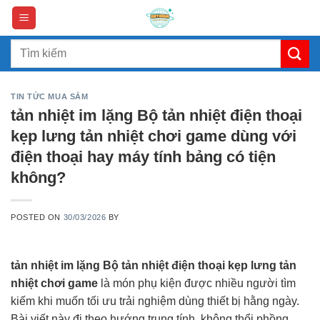
Skip
to
content
Search
for:
TIN TỨC MUA SẮM
tản nhiệt im lặng Bộ tản nhiệt điện thoại
kẹp lưng tản nhiệt chơi game dùng với
điện thoại hay máy tính bảng có tiện
không?
POSTED ON
30/03/2026
BY
tản nhiệt im lặng Bộ tản nhiệt điện thoại kẹp lưng tản
nhiệt chơi game
là món phụ kiện được nhiều người tìm
kiếm khi muốn tối ưu trải nghiệm dùng thiết bị hằng ngày.
Bài viết này đi theo hướng trung tính, không thổi phồng