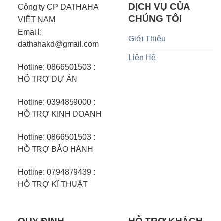
DỊCH VỤ CỦA
Công ty CP DATHAHA
CHÚNG TÔI
VIỆT NAM
Emaill:
Giới Thiệu
dathahakd@gmail.com
Liên Hệ
Hotline: 0866501503 :
HỖ TRỢ DỰ ÁN
Hotline: 0394859000 :
HỖ TRỢ KINH DOANH
Hotline: 0866501503 :
HỖ TRỢ BẢO HÀNH
Hotline: 0794879439 :
HỖ TRỢ KĨ THUẬT
QUY ĐỊNH –
HỖ TRỢ KHÁCH