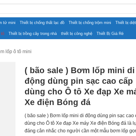
ện tử mini
Thiết bị chống thất lạc đồ
Thiết bị chống trộm mini
Thiết bị diệ
 tô
Thiết bị trồng cây trong nhà
thiết bị công nghệ
Thiết Bị Giá Rẻ
m lốp ô tô mini
( bão sale ) Bơm lốp mini di
động dùng pin sạc cao cấp
dùng cho Ô tô Xe đạp Xe m
Xe điện Bóng đá
( bão sale ) Bơm lốp mini di động dùng pin sạc cao
dùng cho Ô tô Xe đạp Xe máy Xe điện Bóng đá là l
đáng cân nhắc cho người cần một mẫu bơm lốp gọn