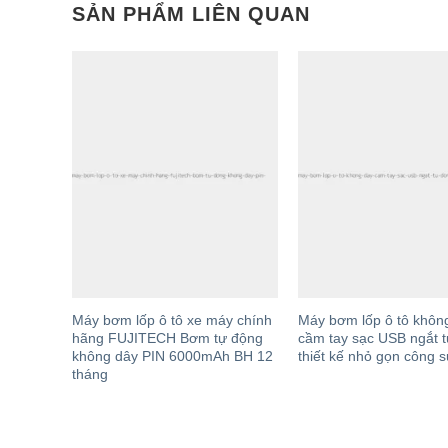
SẢN PHẨM LIÊN QUAN
Máy
Máy bơm lốp ô tô xe máy chính
Máy bơm lốp ô tô khôn
ông
hãng FUJITECH Bơm tự động
cầm tay sạc USB ngắt 
 Đa
không dây PIN 6000mAh BH 12
thiết kế nhỏ gọn công s
Tích Hợp
tháng