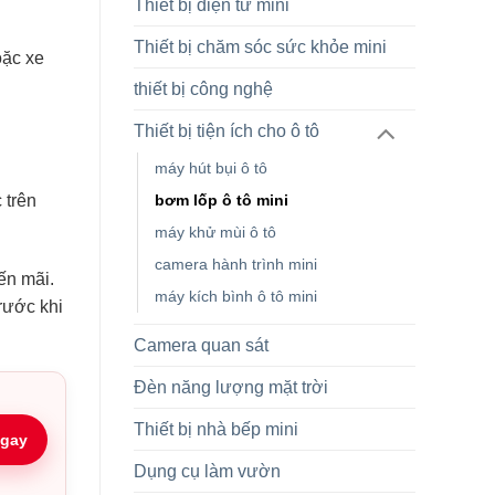
Thiết bị điện tử mini
Thiết bị chăm sóc sức khỏe mini
oặc xe
thiết bị công nghệ
Thiết bị tiện ích cho ô tô
máy hút bụi ô tô
 trên
bơm lốp ô tô mini
máy khử mùi ô tô
camera hành trình mini
ến mãi.
máy kích bình ô tô mini
rước khi
Camera quan sát
Đèn năng lượng mặt trời
Thiết bị nhà bếp mini
gay
Dụng cụ làm vườn