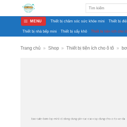
Skip
Search
to
for:
content
MENU
Thiết bị chăm sóc sức khỏe mini
Thiết bị đi
Thiết bị nhà bếp mini
Thiết bị sấy khô
Thiết bị tiện ích cho ô
Trang chủ
»
Shop
»
Thiết bị tiện ích cho ô tô
»
bơ