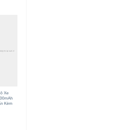
Tô Xe
400mAh
ẩn Kèm