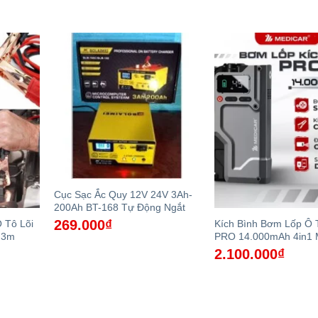
Cục Sạc Ắc Quy 12V 24V 3Ah-
200Ah BT-168 Tự Động Ngắt
269.000
₫
 Tô Lõi
Kích Bình Bơm Lốp Ô 
 3m
PRO 14.000mAh 4in1 
2.100.000
₫