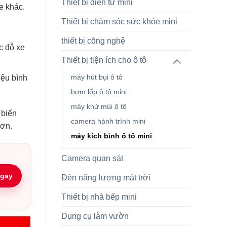
Thiết bị điện tử mini
e khác.
Thiết bị chăm sóc sức khỏe mini
thiết bị công nghệ
c đỗ xe
Thiết bị tiện ích cho ô tô
máy hút bụi ô tô
iệu bình
bơm lốp ô tô mini
máy khử mùi ô tô
 biến
camera hành trình mini
đơn.
máy kích bình ô tô mini
Camera quan sát
gay
Đèn năng lượng mặt trời
Thiết bị nhà bếp mini
Dụng cụ làm vườn