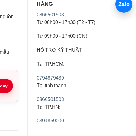
HÀNG
Zalo
0866501503
h nguồn
Từ 08h00 - 17h30 (T2 - T7)
Từ 09h00 - 17h00 (CN)
HỖ TRỢ KỸ THUẬT
i mẫu
Tại TP.HCM:
0794879439
Tại tỉnh thành :
gay
0866501503
Tại TP.HN:
0394859000