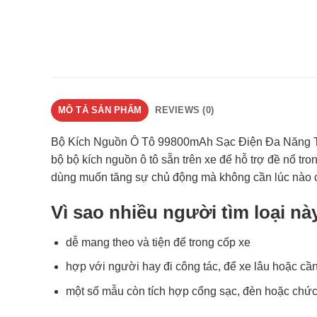
MÔ TẢ SẢN PHẨM
REVIEWS (0)
Bộ Kích Nguồn Ô Tô 99800mAh Sạc Điện Đa Năng Th
bộ bộ kích nguồn ô tô sẵn trên xe để hỗ trợ đề nổ t
dùng muốn tăng sự chủ động mà không cần lúc nào c
Vì sao nhiều người tìm loại nà
dễ mang theo và tiện để trong cốp xe
hợp với người hay đi công tác, để xe lâu hoặc 
một số mẫu còn tích hợp cổng sạc, đèn hoặc chức