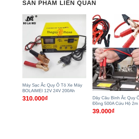
SẢN PHẨM LIÊN QUAN
Xe Máy
Máy Sạc Ắc Quy Ô Tô Xe Máy
EI
BOLAIMEI 12V 24V 200Ah
310.000
₫
Dây Câu Bình Ắc Quy Ô
Đồng 500A Cứu Hộ 2m
39.000
₫