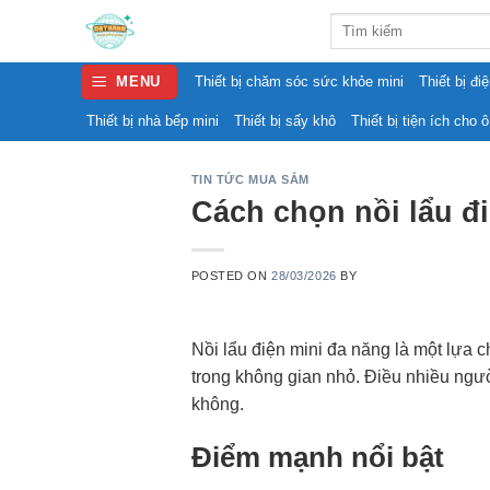
Skip
Search
to
for:
content
MENU
Thiết bị chăm sóc sức khỏe mini
Thiết bị đi
Thiết bị nhà bếp mini
Thiết bị sấy khô
Thiết bị tiện ích cho ô
TIN TỨC MUA SẮM
Cách chọn nồi lẩu đ
POSTED ON
28/03/2026
BY
Nồi lẩu điện mini đa năng là một lựa 
trong không gian nhỏ. Điều nhiều ngườ
không.
Điểm mạnh nổi bật