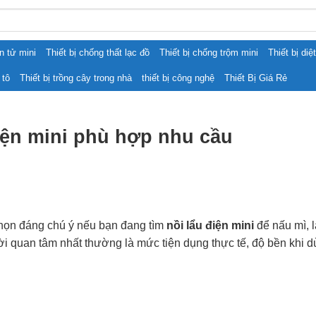
ện tử mini
Thiết bị chống thất lạc đồ
Thiết bị chống trộm mini
Thiết bị diệ
 tô
Thiết bị trồng cây trong nhà
thiết bị công nghệ
Thiết Bị Giá Rẻ
iện mini phù hợp nhu cầu
chọn đáng chú ý nếu bạn đang tìm
nồi lẩu điện mini
để nấu mì, 
i quan tâm nhất thường là mức tiện dụng thực tế, độ bền khi d