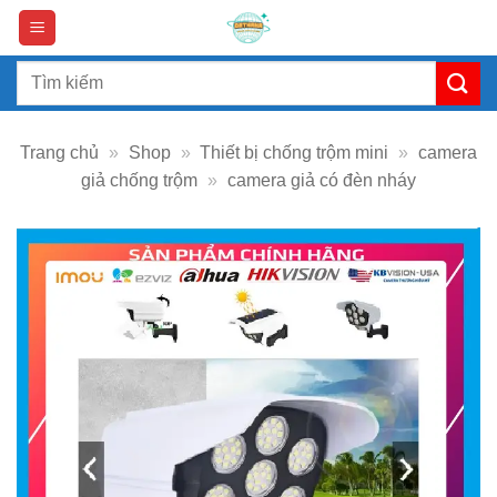
Skip
to
content
Search
for:
Trang chủ
»
Shop
»
Thiết bị chống trộm mini
»
camera
giả chống trộm
»
camera giả có đèn nháy