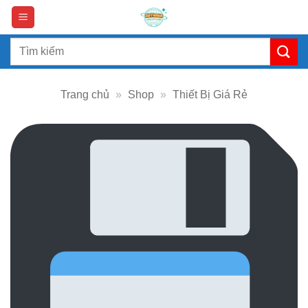
Skip
to
content
Search
for:
Trang chủ
»
Shop
»
Thiết Bị Giá Rẻ