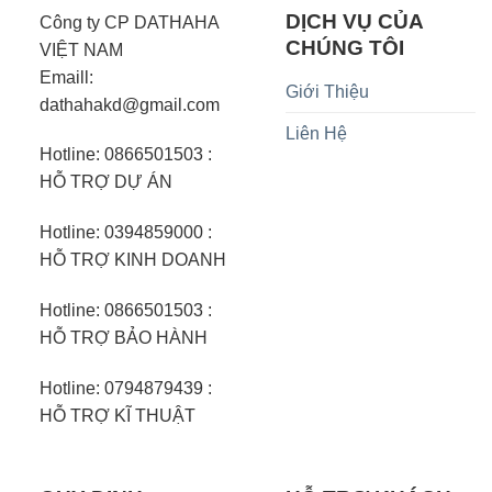
DỊCH VỤ CỦA
Công ty CP DATHAHA
CHÚNG TÔI
VIỆT NAM
Emaill:
Giới Thiệu
dathahakd@gmail.com
Liên Hệ
Hotline: 0866501503 :
HỖ TRỢ DỰ ÁN
Hotline: 0394859000 :
HỖ TRỢ KINH DOANH
Hotline: 0866501503 :
HỖ TRỢ BẢO HÀNH
Hotline: 0794879439 :
HỖ TRỢ KĨ THUẬT