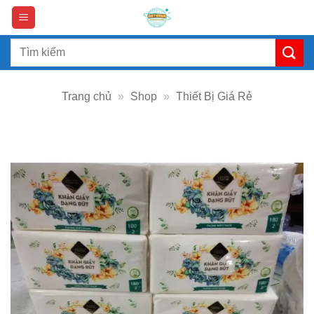
Skip
to
content
Search
for:
Trang chủ
»
Shop
»
Thiết Bị Giá Rẻ