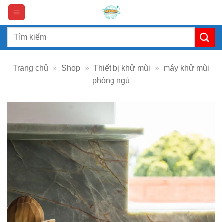
Skip
to
content
Search
for:
Trang chủ
»
Shop
»
Thiết bị khử mùi
»
máy khử mùi
phòng ngủ