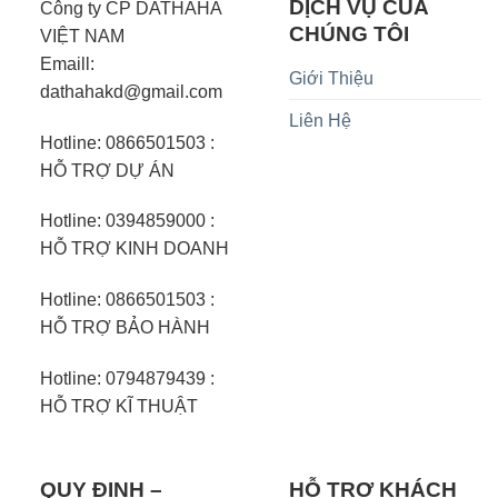
DỊCH VỤ CỦA
Công ty CP DATHAHA
CHÚNG TÔI
VIỆT NAM
Emaill:
Giới Thiệu
dathahakd@gmail.com
Liên Hệ
Hotline: 0866501503 :
HỖ TRỢ DỰ ÁN
Hotline: 0394859000 :
HỖ TRỢ KINH DOANH
Hotline: 0866501503 :
HỖ TRỢ BẢO HÀNH
Hotline: 0794879439 :
HỖ TRỢ KĨ THUẬT
QUY ĐỊNH –
HỖ TRỢ KHÁCH