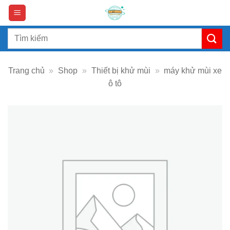
Skip
to
content
Search
for:
Trang chủ
»
Shop
»
Thiết bị khử mùi
»
máy khử mùi xe
ô tô