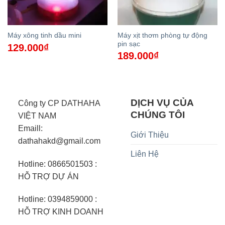
Máy xịt thơm phòng tự động
Máy xông tinh dầu mini
pin sạc
129.000
₫
189.000
₫
DỊCH VỤ CỦA
Công ty CP DATHAHA
CHÚNG TÔI
VIỆT NAM
Emaill:
Giới Thiệu
dathahakd@gmail.com
Liên Hệ
Hotline: 0866501503 :
HỖ TRỢ DỰ ÁN
Hotline: 0394859000 :
HỖ TRỢ KINH DOANH