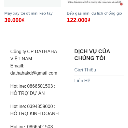
Máy xay tỏi ớt mini kéo tay
Bếp gas mini du lịch chống gió
39.000
₫
122.000
₫
DỊCH VỤ CỦA
Công ty CP DATHAHA
CHÚNG TÔI
VIỆT NAM
Emaill:
Giới Thiệu
dathahakd@gmail.com
Liên Hệ
Hotline: 0866501503 :
HỖ TRỢ DỰ ÁN
Hotline: 0394859000 :
HỖ TRỢ KINH DOANH
Hotline: 0866501503 :