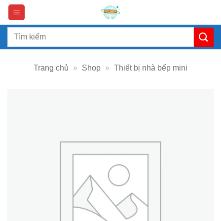
Skip
to
content
Search
for:
Trang chủ
»
Shop
»
Thiết bị nhà bếp mini