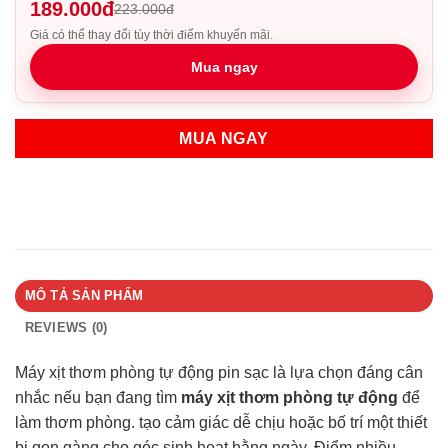
189.000đ
223.000đ
Giá có thể thay đổi tùy thời điểm khuyến mãi.
Mua ngay
MUA NGAY
MÔ TẢ SẢN PHẨM
REVIEWS (0)
Máy xịt thơm phòng tự động pin sạc là lựa chọn đáng cân
nhắc nếu bạn đang tìm
máy xịt thơm phòng tự động
để
làm thơm phòng. tạo cảm giác dễ chịu hoặc bố trí một thiết
bị gọn gàng cho góc sinh hoạt hằng ngày. Điểm nhiều