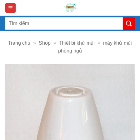
Skip
to
content
Search
for:
Trang chủ
»
Shop
»
Thiết bị khử mùi
»
máy khử mùi
phòng ngủ