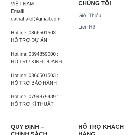
CHÚNG TÔI
VIỆT NAM
Emaill:
Giới Thiệu
dathahakd@gmail.com
Liên Hệ
Hotline: 0866501503 :
HỖ TRỢ DỰ ÁN
Hotline: 0394859000 :
HỖ TRỢ KINH DOANH
Hotline: 0866501503 :
HỖ TRỢ BẢO HÀNH
Hotline: 0794879439 :
HỖ TRỢ KĨ THUẬT
QUY ĐỊNH –
HỖ TRỢ KHÁCH
CHÍNH SÁCH
HÀNG