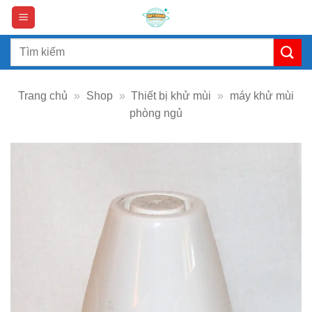
Skip
to
content
Search
for:
Trang chủ
»
Shop
»
Thiết bị khử mùi
»
máy khử mùi
phòng ngủ