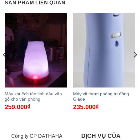
SẢN PHẨM LIÊN QUAN
Máy khuếch tán tinh dầu vân
Máy xịt thơm phòng tự động
gỗ cho văn phòng
Glade
259.000
₫
235.000
₫
DỊCH VỤ CỦA
Công ty CP DATHAHA