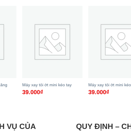
năng
Máy xay tỏi ớt mini kéo tay
Máy xay tỏi ớt mini kéo
39.000
₫
39.000
₫
H VỤ CỦA
QUY ĐỊNH – C