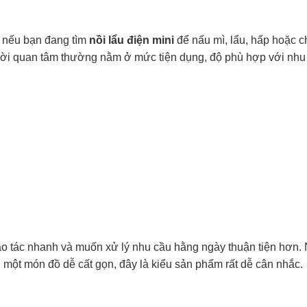
c nếu bạn đang tìm
nồi lẩu điện mini
để nấu mì, lẩu, hấp hoặc c
ười quan tâm thường nằm ở mức tiện dụng, độ phù hợp với nhu
ao tác nhanh và muốn xử lý nhu cầu hằng ngày thuận tiện hơn.
ột món đồ dễ cất gọn, đây là kiểu sản phẩm rất dễ cân nhắc.