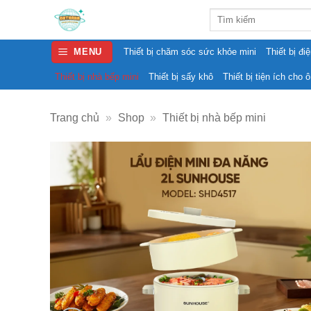
Skip
Search
to
for:
content
MENU
Thiết bị chăm sóc sức khỏe mini
Thiết bị đi
Thiết bị nhà bếp mini
Thiết bị sấy khô
Thiết bị tiện ích cho ô
Trang chủ
»
Shop
»
Thiết bị nhà bếp mini