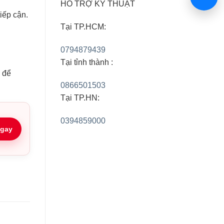
HỖ TRỢ KỸ THUẬT
iếp cận.
Tại TP.HCM:
0794879439
Tại tỉnh thành :
g để
0866501503
Tại TP.HN:
0394859000
gay