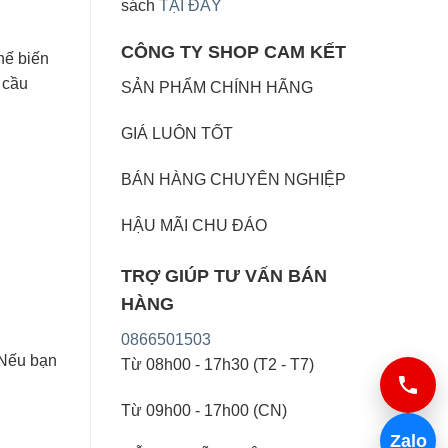
sách
TẠI ĐÂY
CÔNG TY SHOP CAM KẾT
hế biến
 cầu
SẢN PHẨM CHÍNH HÃNG
GIÁ LUÔN TỐT
BÁN HÀNG CHUYÊN NGHIỆP
HẬU MÃI CHU ĐÁO
TRỢ GIÚP TƯ VẤN BÁN
HÀNG
0866501503
 Nếu bạn
Từ 08h00 - 17h30 (T2 - T7)
Từ 09h00 - 17h00 (CN)
Zalo