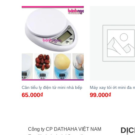
a năng
Cân tiểu ly điện tử mini nhà bếp
Máy xay tỏi ớt mini đa 
65.000
₫
99.000
₫
DỊC
Công ty CP DATHAHA VIỆT NAM