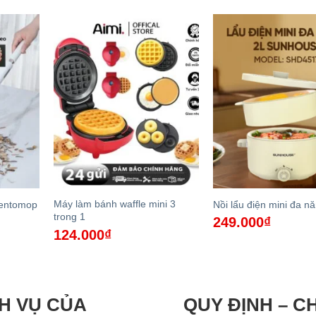
Máy làm bánh waffle mini 3
Bentomop
Nồi lẩu điện mini đa n
trong 1
249.000
₫
124.000
₫
H VỤ CỦA
QUY ĐỊNH – C