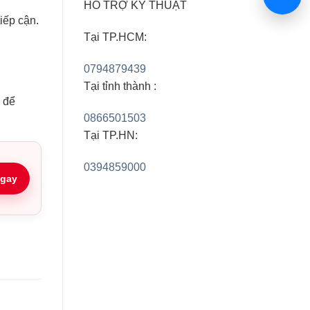
HỖ TRỢ KỸ THUẬT
iếp cận.
Tại TP.HCM:
0794879439
Tại tỉnh thành :
g để
0866501503
Tại TP.HN:
0394859000
gay