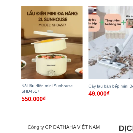
Nồi lẩu điện mini Sunhouse
a năng
Cây lau bàn bếp mini 
SHD4517
49.000
₫
550.000
₫
DỊC
Công ty CP DATHAHA VIỆT NAM