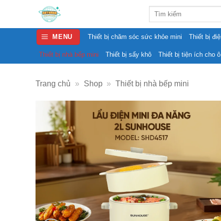
Skip
Search
to
for:
content
MENU
Thiết bị chăm sóc sức khỏe mini
Thiết bị đi
Thiết bị nhà bếp mini
Thiết bị sấy khô
Thiết bị tiện ích cho ô
Trang chủ
»
Shop
»
Thiết bị nhà bếp mini