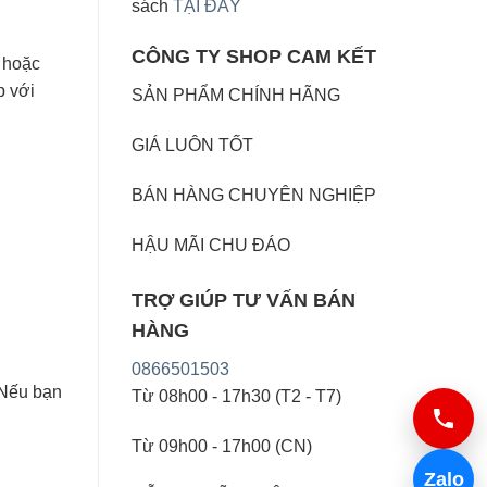
sách
TẠI ĐÂY
CÔNG TY SHOP CAM KẾT
 hoặc
p với
SẢN PHẨM CHÍNH HÃNG
GIÁ LUÔN TỐT
BÁN HÀNG CHUYÊN NGHIỆP
HẬU MÃI CHU ĐÁO
TRỢ GIÚP TƯ VẤN BÁN
HÀNG
0866501503
 Nếu bạn
Từ 08h00 - 17h30 (T2 - T7)
Từ 09h00 - 17h00 (CN)
Zalo