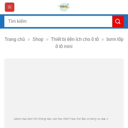
Skip
to
content
Search
for:
Trang chủ
»
Shop
»
Thiết bị tiện ích cho ô tô
»
bơm lốp
ô tô mini