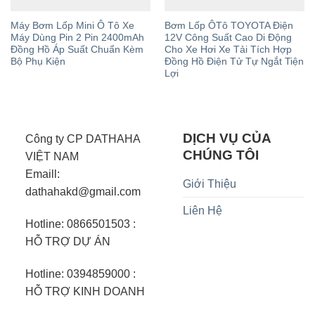
Máy Bơm Lốp Mini Ô Tô Xe
Bơm Lốp ÔTô TOYOTA Điện
Máy Dùng Pin 2 Pin 2400mAh
12V Công Suất Cao Di Động
Đồng Hồ Áp Suất Chuẩn Kèm
Cho Xe Hơi Xe Tải Tích Hợp
Bộ Phụ Kiện
Đồng Hồ Điện Tử Tự Ngắt Tiện
Lợi
DỊCH VỤ CỦA
Công ty CP DATHAHA
CHÚNG TÔI
VIỆT NAM
Emaill:
Giới Thiệu
dathahakd@gmail.com
Liên Hệ
Hotline: 0866501503 :
HỖ TRỢ DỰ ÁN
Hotline: 0394859000 :
HỖ TRỢ KINH DOANH