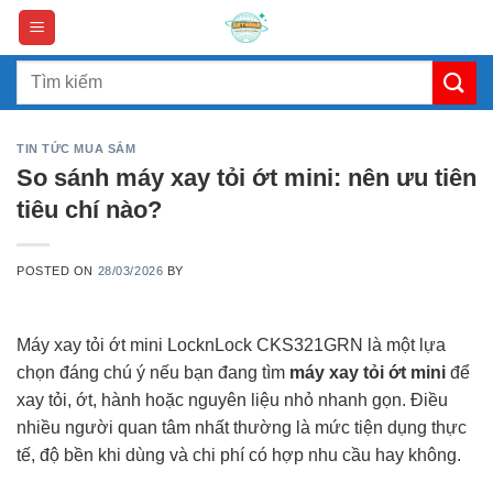
Skip
to
content
Search
for:
TIN TỨC MUA SẮM
So sánh máy xay tỏi ớt mini: nên ưu tiên
tiêu chí nào?
POSTED ON
28/03/2026
BY
Máy xay tỏi ớt mini LocknLock CKS321GRN là một lựa
chọn đáng chú ý nếu bạn đang tìm
máy xay tỏi ớt mini
để
xay tỏi, ớt, hành hoặc nguyên liệu nhỏ nhanh gọn. Điều
nhiều người quan tâm nhất thường là mức tiện dụng thực
tế, độ bền khi dùng và chi phí có hợp nhu cầu hay không.