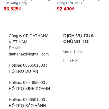
9W Rạng Đông
Đông D NCM02L
63.525
₫
92.400
₫
DỊCH VỤ CỦA
Công ty CP DATHAHA
CHÚNG TÔI
VIỆT NAM
Emaill:
Giới Thiệu
dathahakd@gmail.com
Liên Hệ
Hotline: 0866501503 :
HỖ TRỢ DỰ ÁN
Hotline: 0394859000 :
HỖ TRỢ KINH DOANH
Hotline: 0866501503 :
HỖ TRỢ BẢO HÀNH