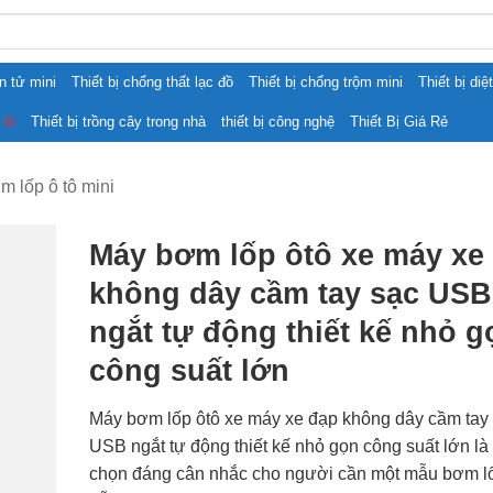
ện tử mini
Thiết bị chống thất lạc đồ
Thiết bị chống trộm mini
Thiết bị diệ
 tô
Thiết bị trồng cây trong nhà
thiết bị công nghệ
Thiết Bị Giá Rẻ
m lốp ô tô mini
Máy bơm lốp ôtô xe máy xe
không dây cầm tay sạc USB
ngắt tự động thiết kế nhỏ g
công suất lớn
Máy bơm lốp ôtô xe máy xe đạp không dây cầm tay
USB ngắt tự động thiết kế nhỏ gọn công suất lớn là
chọn đáng cân nhắc cho người cần một mẫu bơm l