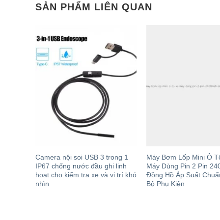
SẢN PHẨM LIÊN QUAN
ỏ đa
Camera nội soi USB 3 trong 1
Máy Bơm Lốp Mini Ô T
J0062
IP67 chống nước đầu ghi linh
Máy Dùng Pin 2 Pin 2
hoạt cho kiểm tra xe và vị trí khó
Đồng Hồ Áp Suất Chu
nhìn
Bộ Phụ Kiện