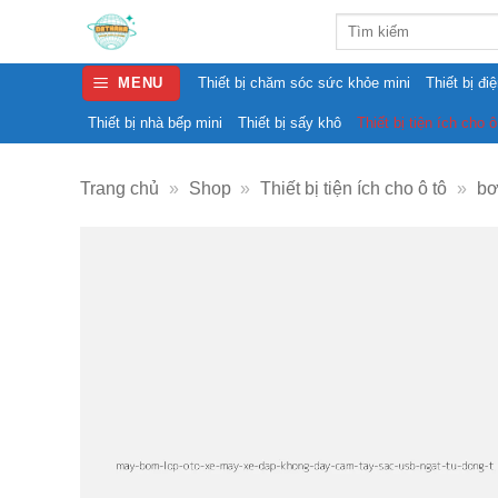
Skip
Search
to
for:
content
MENU
Thiết bị chăm sóc sức khỏe mini
Thiết bị đi
Thiết bị nhà bếp mini
Thiết bị sấy khô
Thiết bị tiện ích cho ô
Trang chủ
»
Shop
»
Thiết bị tiện ích cho ô tô
»
bơ