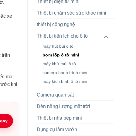
Thiết bị điện tử mini
ờ.
Thiết bị chăm sóc sức khỏe mini
oặc xe
thiết bị công nghệ
Thiết bị tiện ích cho ô tô
máy hút bụi ô tô
 trên
bơm lốp ô tô mini
máy khử mùi ô tô
camera hành trình mini
ến mãi.
máy kích bình ô tô mini
rước khi
Camera quan sát
Đèn năng lượng mặt trời
Thiết bị nhà bếp mini
gay
Dụng cụ làm vườn