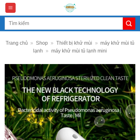
Skip
to
content
Search
for:
Trang chủ
»
Shop
»
Thiết bị khử mùi
»
máy khử mùi tủ
lạnh
»
máy khử mùi tủ lạnh mini