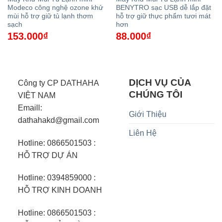
Modeco công nghệ ozone khử
BENYTRO sạc USB dễ lắp đặt
mùi hỗ trợ giữ tủ lạnh thơm
hỗ trợ giữ thực phẩm tươi mát
sạch
hơn
153.000
₫
88.000
₫
DỊCH VỤ CỦA
Công ty CP DATHAHA
CHÚNG TÔI
VIỆT NAM
Emaill:
Giới Thiệu
dathahakd@gmail.com
Liên Hệ
Hotline: 0866501503 :
HỖ TRỢ DỰ ÁN
Hotline: 0394859000 :
HỖ TRỢ KINH DOANH
Hotline: 0866501503 :