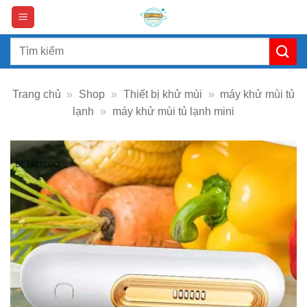
Skip
to
content
Search
for:
Trang chủ
»
Shop
»
Thiết bị khử mùi
»
máy khử mùi tủ
lạnh
»
máy khử mùi tủ lạnh mini